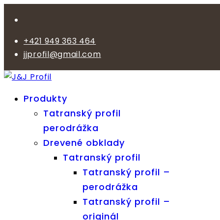
+421 949 363 464
jjprofil@gmail.com
Produkty
Tatranský profil
perodrážka
Drevené obklady
Tatranský profil
Tatranský profil –
perodrážka
Tatranský profil –
originál