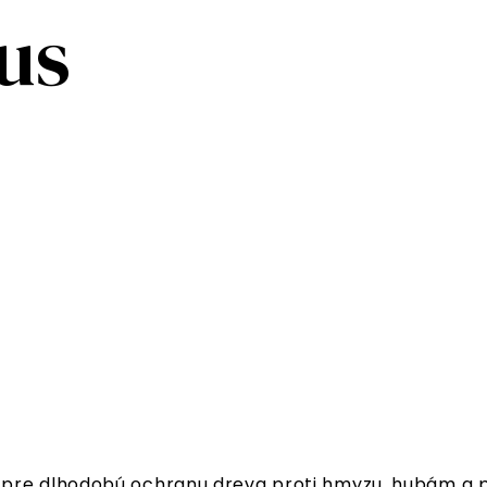
us
pre dlhodobú ochranu dreva proti hmyzu, hubám a pl