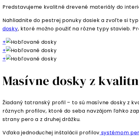
Predstavujeme kvalitné drevené materiály do interi
Nahliadnite do pestrej ponuky dosiek a zvoľte si t
dosky
, ktoré možno použiť na rôzne typy stavieb. P
+
+
+
Masívne dosky z kvalit
Žiadaný tatranský profil – to sú masívne dosky z k
rôznych profilov, ktoré do seba navzájom ľahko zap
strany pero a z druhej drážku.
Vďaka jednoduchej inštalácii profilov
systémom per