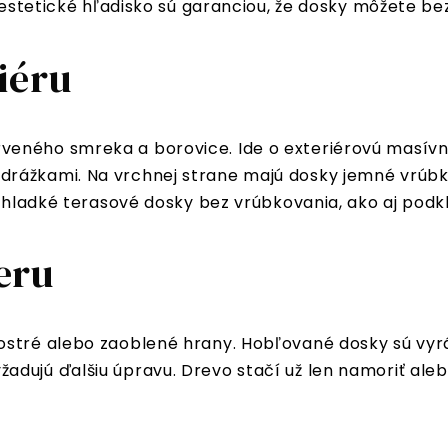
 estetické hľadisko sú garanciou, že dosky môžete bez 
iéru
eného smreka a borovice. Ide o exteriérovú masívnu 
drážkami. Na vrchnej strane majú dosky jemné vrúbk
j hladké terasové dosky bez vrúbkovania, ako aj podk
eru
 ostré alebo zaoblené hrany. Hobľované dosky sú vy
dujú ďalšiu úpravu. Drevo stačí už len namoriť aleb