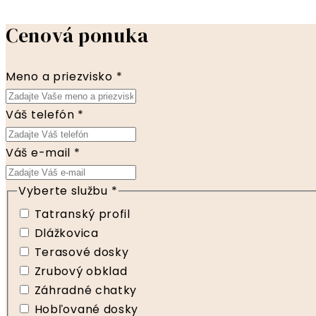
Cenová ponuka
Meno a priezvisko
*
Váš telefón
*
Váš e-mail
*
Vyberte službu
*
Tatranský profil
Dlážkovica
Terasové dosky
Zrubový obklad
Záhradné chatky
Hobľované dosky