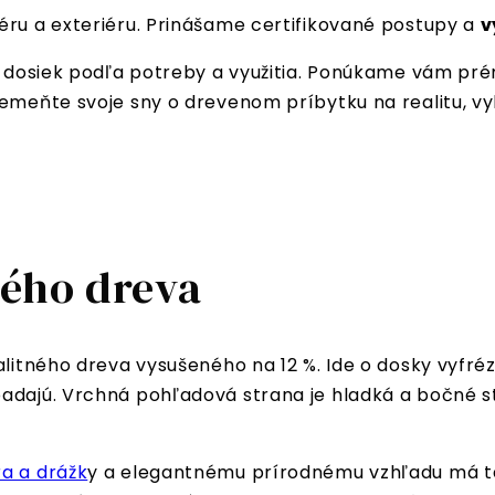
éru a exteriéru. Prinášame certifikované postupy a
v
yp dosiek podľa potreby a využitia. Ponúkame vám pr
remeňte svoje sny o drevenom príbytku na realitu, vy
ného dreva
valitného dreva vysušeného na 12 %. Ide o dosky vyfr
adajú. Vrchná pohľadová strana je hladká a bočné st
a a drážk
y a elegantnému prírodnému vzhľadu má tat