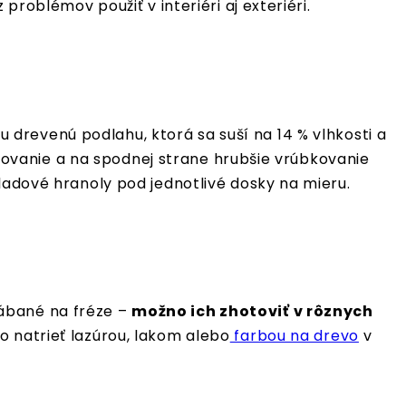
problémov použiť v interiéri aj exteriéri.
drevenú podlahu, ktorá sa suší na 14 % vlhkosti a
ovanie a na spodnej strane hrubšie vrúbkovanie
ladové hranoly pod jednotlivé dosky na mieru.
rábané na fréze –
možno ich zhotoviť v rôznych
o natrieť lazúrou, lakom alebo
farbou na drevo
v