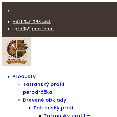
+421 949 363 464
jjprofil@gmail.com
Produkty
Tatranský profil
perodrážka
Drevené obklady
Tatranský profil
Tatranský profil –