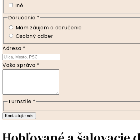
Iné
Doručenie
*
Mám záujem o doručenie
Osobný odber
Adresa
*
Vaša správa
*
Turnstile
*
Kontaktujte nás
Hobľované a šalovacie 