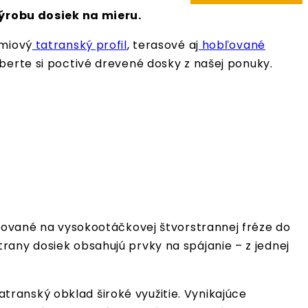
ýrobu dosiek na mieru.
émiový
tatranský profil
, terasové aj
hobľované
berte si poctivé drevené dosky z našej ponuky.
ézované na vysokootáčkovej štvorstrannej fréze do
rany dosiek obsahujú prvky na spájanie – z jednej
ranský obklad široké využitie. Vynikajúce