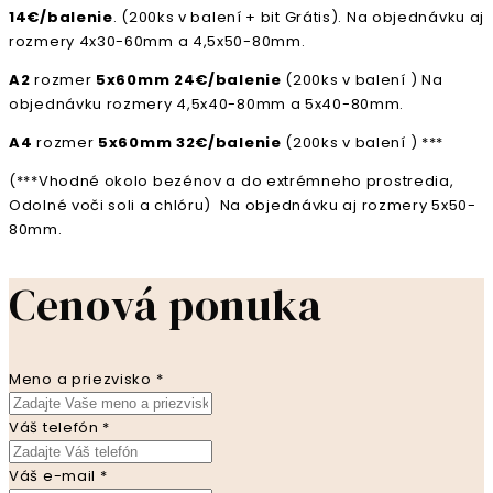
14€/balenie
. (200ks v balení + bit Grátis).
Na objednávku aj
rozmery 4x30-60mm a 4,5x50-80mm.
A2
rozmer
5x60mm 24€/balenie
(200ks v balení )
Na
objednávku rozmery 4,5x40-80mm a 5x40-80mm.
A4
rozmer
5x60mm 32€/balenie
(200ks v balení ) ***
(***Vhodné okolo bezénov a do extrémneho prostredia,
Odolné voči soli a chlóru)
Na objednávku aj rozmery 5x50-
80mm.
Cenová ponuka
Meno a priezvisko
*
Váš telefón
*
Váš e-mail
*