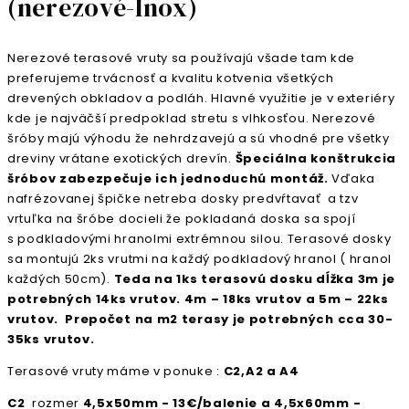
(nerezové-Inox)
Nerezové terasové vruty sa používajú všade tam kde
preferujeme trvácnosť a kvalitu kotvenia všetkých
drevených obkladov a podláh. Hlavné využitie je v exteriéry
kde je najväčší predpoklad stretu s vlhkosťou. Nerezové
šróby majú výhodu že nehrdzavejú a sú vhodné pre všetky
dreviny vrátane exotických drevín.
Špeciálna konštrukcia
šróbov zabezpečuje ich jednoduchú montáž.
Vďaka
nafrézovanej špičke netreba dosky predvŕtavať a tzv
vrtuľka na šróbe docieli že pokladaná doska sa spojí
s podkladovými hranolmi extrémnou silou. Terasové dosky
sa montujú 2ks vrutmi na každý podkladový hranol ( hranol
každých 50cm).
Teda na 1ks terasovú dosku dĺžka 3m je
potrebných 14ks vrutov. 4m – 18ks vrutov a 5m – 22ks
vrutov. Prepočet na m2 terasy je potrebných cca 30-
35ks vrutov.
Terasové vruty máme v ponuke :
C2,A2 a A4
C2
rozmer
4,5x50mm - 13€/balenie a 4,5x60mm -