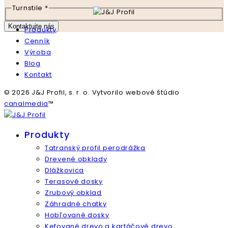
Turnstile
*
Kontaktujte nás
Produkty
Cenník
Výroba
Blog
Kontakt
© 2026 J&J Profil, s. r. o. Vytvorilo webové štúdio
canalmedia
™
Produkty
Tatranský profil perodrážka
Drevené obklady
Dlážkovica
Terasové dosky
Zrubový obklad
Záhradné chatky
Hobľované dosky
Kefované drevo a kartáčové drevo