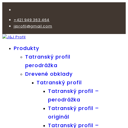
+421 949 363 464
jjprofil@gmail.com
Produkty
Tatranský profil
perodrážka
Drevené obklady
Tatranský profil
Tatranský profil –
perodrážka
Tatranský profil –
originál
Tatranský profil –