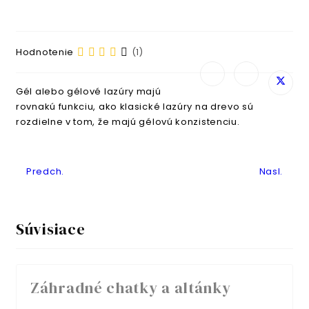
Hodnotenie
(1)
Gél alebo gélové lazúry majú
rovnakú funkciu, ako klasické lazúry na drevo sú
rozdielne v tom, že majú gélovú konzistenciu.
Predchádzajúci článok: Beľ
Nasledujúc
Predch.
Nasl.
Súvisiace
Záhradné chatky a altánky