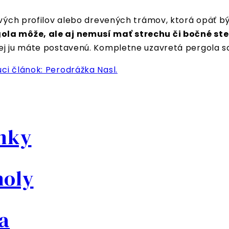
kových profilov alebo drevených trámov, ktorá opäť
gola môže, ale aj nemusí mať strechu či bočné st
rej ju máte postavenú. Kompletne uzavretá pergola s
úci článok: Perodrážka
Nasl.
ánky
noly
a