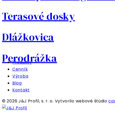
Terasové dosky
Dlážkovica
Perodrážka
Produkty
Cenník
Výroba
Blog
Kontakt
© 2026 J&J Profil, s. r. o. Vytvorilo webové štúdio
ca