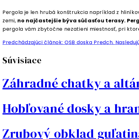
Pergola je len hrubá konštrukcia napríklad z hliní
zemi,
no najčastejšie býva súćasťou terasy. Per
pergola vám zbytočne nezatieni miestnosť, pri kto
Predchádzajúci článok: OSB doska
Predch.
Nasleduj
Súvisiace
Záhradné chatky a alt
Hobľované dosky a hra
Zrubový obklad guľatin