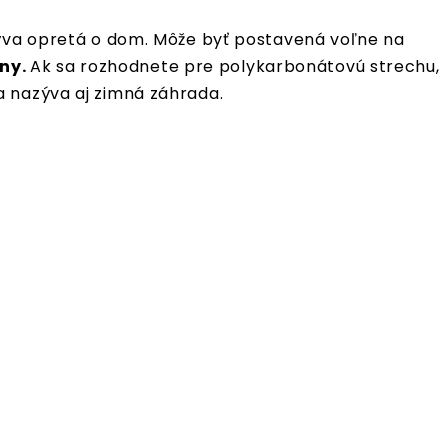
 býva opretá o dom. Môže byť postavená voľne na
eny.
Ak sa rozhodnete pre polykarbonátovú strechu,
a nazýva aj zimná záhrada.