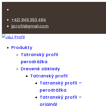
+421 949 363 464
jjprofil@gmail.com
Produkty
Tatranský profil
perodrážka
Drevené obklady
Tatranský profil
Tatranský profil –
perodrážka
Tatranský profil –
originál