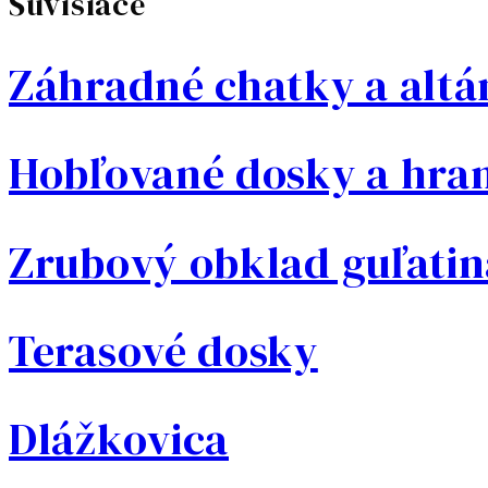
Súvisiace
Záhradné chatky a alt
Hobľované dosky a hra
Zrubový obklad guľatin
Terasové dosky
Dlážkovica