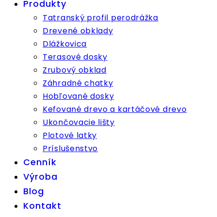
Produkty
Tatranský profil perodrážka
Drevené obklady
Dlážkovica
Terasové dosky
Zrubový obklad
Záhradné chatky
Hobľované dosky
Kefované drevo a kartáčové drevo
Ukončovacie lišty
Plotové latky
Príslušenstvo
Cenník
Výroba
Blog
Kontakt