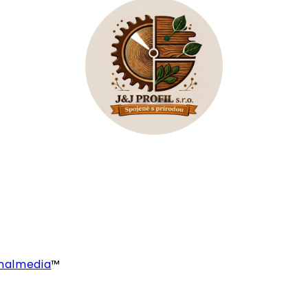
nalmedia
™