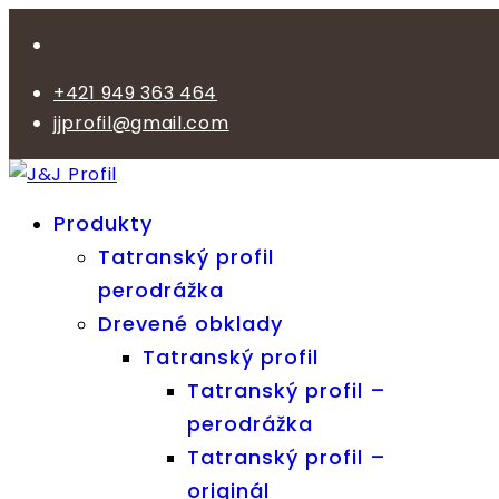
+421 949 363 464
jjprofil@gmail.com
Produkty
Tatranský profil
perodrážka
Drevené obklady
Tatranský profil
Tatranský profil –
perodrážka
Tatranský profil –
originál