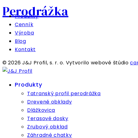
Perodrážka
Produkty
Cenník
Výroba
Blog
Kontakt
© 2026 J&J Profil, s. r. o. Vytvorilo webové štúdio
ca
Produkty
Tatranský profil perodrážka
Drevené obklady
Dlážkovica
Terasové dosky
Zrubový obklad
Záhradné chatky