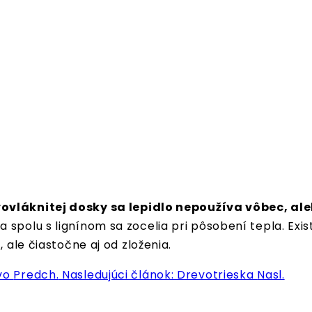
vovláknitej dosky sa lepidlo nepoužíva vôbec, 
 spolu s lignínom sa zocelia pri pôsobení tepla. Exist
 ale čiastočne aj od zloženia.
evo
Predch.
Nasledujúci článok: Drevotrieska
Nasl.