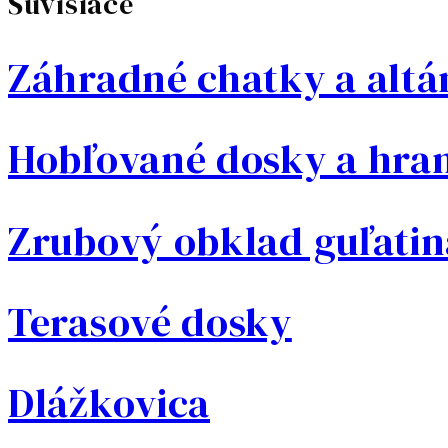
Súvisiace
Záhradné chatky a alt
Hobľované dosky a hra
Zrubový obklad guľatin
Terasové dosky
Dlážkovica