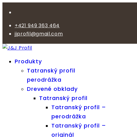
+421 949 363 464
jjprofil@gmail.com
Produkty
Tatranský profil
perodrážka
Drevené obklady
Tatranský profil
Tatranský profil –
perodrážka
Tatranský profil –
originál