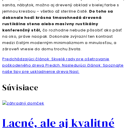
sanita, nábytok, možno aj drevený obklad v bielej farbe s
jemnou kresbou – všetko až sterilne čisté.
Do toho sa
dokonale hodí krásna tmavohnedá drevená
rustikálna stena alebo masívny rustikálny
konferenčný stôl,
čo rozhodne nebude pôsobiť ako päsť
na oko, práve naopak. Dokonale zvýrazní ten kontrast
medzi čistým moderným minimalizmom a minulosťou, a
zároveň vnesie do domu trochu života.
Predchádzajúci článok: Skvelé rady pre ošetrovanie
poškodeného dreva
Predch.
Nasledujúci článok: Spoznajte
naše tipy pre uskladnenie dreva
Nasl.
Súvisiace
Lacné, ale aj kvalitné