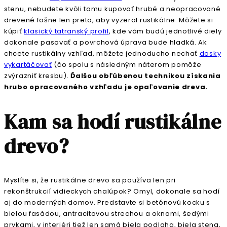
stenu, nebudete kvôli tomu kupovať hrubé a neopracované
drevené fošne len preto, aby vyzeral rustikálne. Môžete si
kúpiť
klasický tatranský profil
, kde vám budú jednotlivé diely
dokonale pasovať a povrchová úprava bude hladká. Ak
chcete rustikálny vzhľad, môžete jednoducho nechať
dosky
vykartáčovať
(čo spolu s následným náterom pomôže
zvýrazniť kresbu).
Ďalšou obľúbenou technikou získania
hrubo opracovaného vzhľadu je opaľovanie dreva.
Kam sa hodí rustikálne
drevo?
Myslíte si, že rustikálne drevo sa používa len pri
rekonštrukcií vidieckych chalúpok? Omyl, dokonale sa hodí
aj do moderných domov. Predstavte si betónovú kocku s
bielou fasádou, antracitovou strechou a oknami, šedými
prvkami, v interiéri tiež len samá biela podlaha, biela stena,