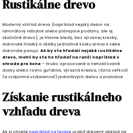
Rustikálne drevo
Moderný vzhľad dreva (napríklad nejaký dekor na
laminátový nábytok alebo plávajúce podlahy, ale aj
skutočné drevo), je hlavne bledý, bez výraznej kresby,
dokonale hladký a všetky jednotlivé kúsky dreva k sebe
dokonale pasujú.
Ak by ste hľadali nejaké rustikálne
drevo, mohli by ste ho hľadať na ranči napríklad v
ohrade pre kone
– hrubo opracované a nehobľované
dosky alebo rovno guľatina, výrazná kresba, rôzna veľkosť
(a vzájomná vzdialenosť) jednotlivých dielov a podobne.
Získanie rustikálneho
vzhľadu dreva
Ak si chcete
napríklad na terase
urobiť drevený obklad na