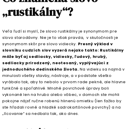
„rustikálny“?
Veľa ľudí si myslí, že slovo rustikálny je synonymom pre
slovo starodávny. Nie je to však pravda, v skutočnosti je
synonymom skôr pre slovo vidiecky.
Presný výklad v
slovníku cudzích slov vyzerá nejako takto: Rustikálny
môže byť aj sedliacky, vidiecky, ľudový, hrubý,
sedliacky prirodzený, neotesaný, vyplývajúci z
jednoduchého dedinského života.
Na vidieku sa najmä v
minulosti všetky stavby, nástroje, a v podstate všetko
vyrábalo tak, aby to nebolo v prvom rade pekné, ale hlavne
funkčné a spoľahlivé. Mnohé povrchové úpravy boli
vykonané len na hrubo alebo vôbec, v domoch ste mohli
pokojne nájsť ručne robenú hlinenú omietku (len ťažko by
ste hľadali rovné a hladké sadrokartónové povrchy) a na
„lícovanie“ sa nedbalo tak, ako dnes.