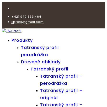
+421 949 363 464
jjprofil@gmail.com
Produkty
Tatranský profil
perodrážka
Drevené obklady
Tatranský profil
Tatranský profil –
perodrážka
Tatranský profil –
originál
Tatranský profil –