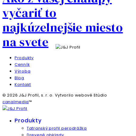
vyčariť to
najkúzelnejšie miesto
na svete
Produkty
Cenník
Výroba
Blog
Kontakt
© 2026 J&J Profil, s. r. o. Vytvorilo webové štúdio
canalmedia
™
Produkty
Tatranský profil perodrážka
Drevené obklady