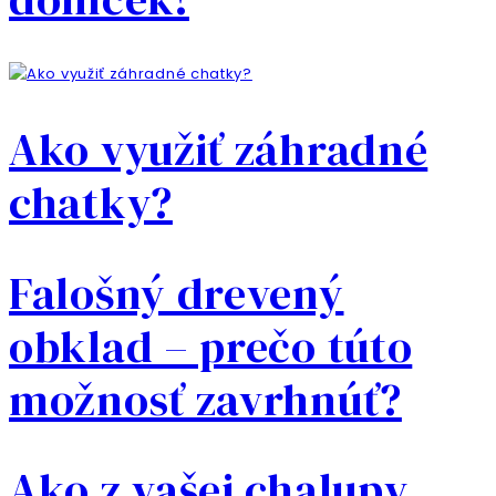
Ako využiť záhradné
chatky?
Falošný drevený
obklad – prečo túto
možnosť zavrhnúť?
Ako z vašej chalupy