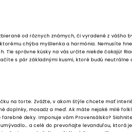
bierané od rôznych známych, či vyradené z vášho by
 ktorému chýba myšlienka a harmónia. Nemusíte hneď
h. Tie správne kúsky na vás určite niekde čakajú! Ri
ačíte s pár základnými kusmi, ktoré budú neutrálne 
čku na torte. Zvážte, v akom štýle chcete mať interié
né doplnky, mosadz a meď. Ak máte nejaké milé folkl
bo farebné deky. Imponuje vám Provensálsko? Siahnit
umývadlo… a celé do prevoňajte levanduľou, ktorá 