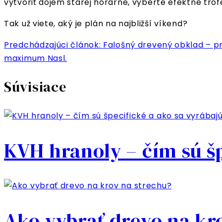
vytvoriť dojem starej horárne, vyberte efektné trof
Tak už viete, aký je plán na najbližší víkend?
Predchádzajúci článok: Falošný drevený obklad – 
maximum
Nasl.
Súvisiace
KVH hranoly – čím sú šp
Ako vybrať drevo na kr