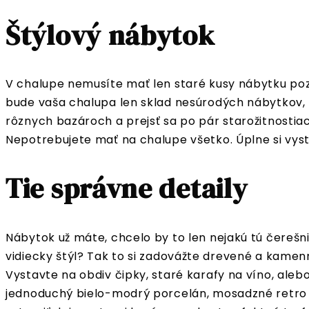
Štýlový nábytok
V chalupe nemusíte mať len staré kusy nábytku poz
bude vaša chalupa len sklad nesúrodých nábytkov,
rôznych bazároch a prejsť sa po pár starožitnostiac
Nepotrebujete mať na chalupe všetko. Úplne si vyst
Tie správne detaily
Nábytok už máte, chcelo by to len nejakú tú čerešni
vidiecky štýl? Tak to si zadovážte drevené a kamen
Vystavte na obdiv čipky, staré karafy na víno, ale
jednoduchý bielo-modrý porcelán, mosadzné retro 