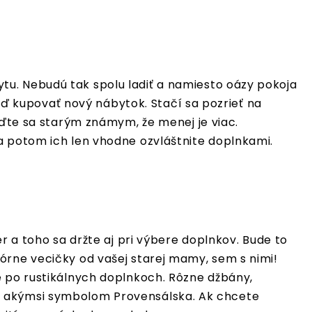
tu. Nebudú tak spolu ladiť a namiesto oázy pokoja
 kupovať nový nábytok. Stačí sa pozrieť na
aďte sa starým známym, že menej je viac.
a potom ich len vhodne ozvláštnite doplnkami.
r a toho sa držte aj pri výbere doplnkov. Bude to
órne vecičky od vašej starej mamy, sem s nimi!
e po rustikálnych doplnkoch. Rôzne džbány,
je akýmsi symbolom Provensálska. Ak chcete