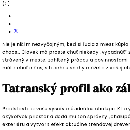
(0)
Nie je ničím nezvyčajným, keď si ľudia z miest kúpi
chaos… Človek má proste chuť niekedy „vypadnúť“ z
strávený v meste, zahltený prácou a povinnosťami.
máte chuť a čas, s trochou snahy môžete z vašej ch
Tatranský profil ako zá
Predstavte si vašu vysnívanú, ideálnu chalupu. Kto
akýkoľvek priestor a dodá mu ten správny „chalupárs
exteriéru a vytvoriť efekt aktuálne trendovej dreve