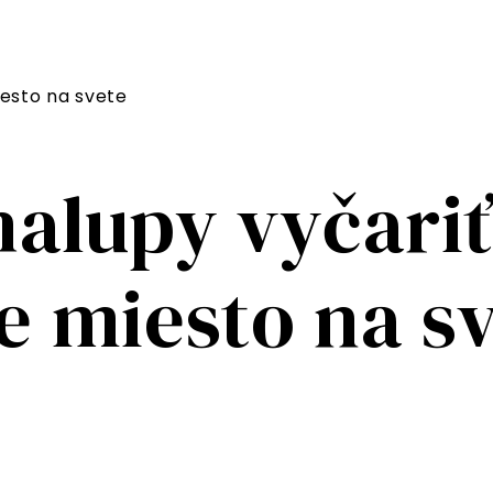
iesto na svete
halupy vyčariť
e miesto na s