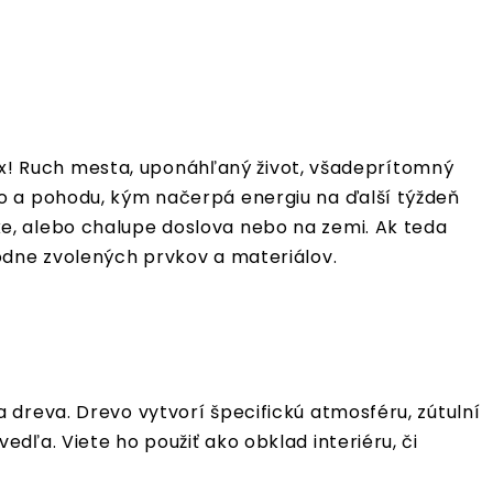
elax! Ruch mesta, uponáhľaný život, všadeprítomný
ho a pohodu, kým načerpá energiu na ďalší týždeň
e, alebo chalupe doslova nebo na zemi. Ak teda
odne zvolených prvkov a materiálov.
 dreva. Drevo vytvorí špecifickú atmosféru, zútulní
dľa. Viete ho použiť ako obklad interiéru, či