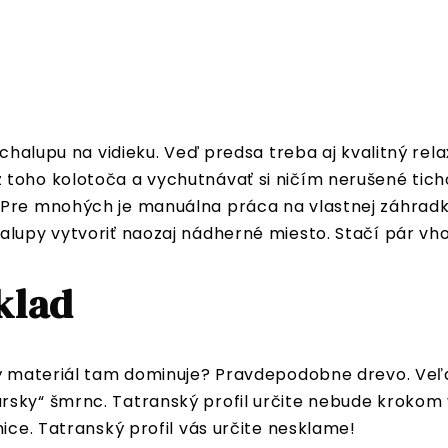
a chalupu na vidieku. Veď predsa treba aj kvalitný r
 toho kolotoča a vychutnávať si ničím nerušené tic
 Pre mnohých je manuálna práca na vlastnej záhradk
alupy vytvoriť naozaj nádherné miesto. Stačí pár vh
klad
rý materiál tam dominuje? Pravdepodobne drevo. Veľa
ky“ šmrnc. Tatranský profil určite nebude krokom ve
nice. Tatranský profil vás určite nesklame!