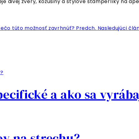
eje divej zvery, kožušiny a štýlové štamperlíky na ap
prečo túto možnosť zavrhnúť?
Predch.
Nasledujúci člá
ecifické a ako sa vyráb
ov na strechu?