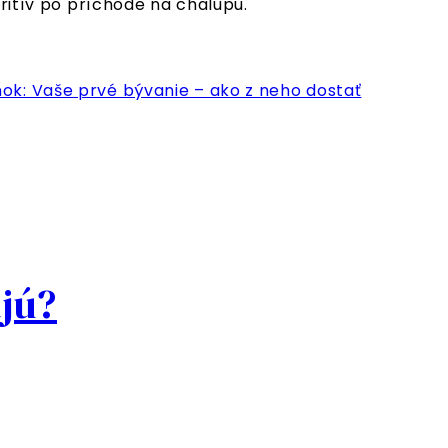
eritív po príchode na chalupu.
nok: Vaše prvé bývanie – ako z neho dostať
ajú?