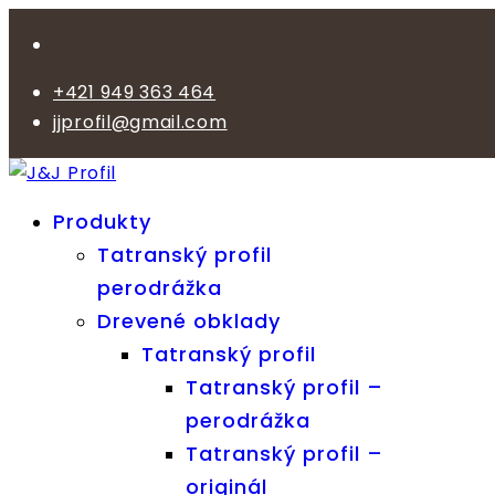
+421 949 363 464
jjprofil@gmail.com
Produkty
Tatranský profil
perodrážka
Drevené obklady
Tatranský profil
Tatranský profil –
perodrážka
Tatranský profil –
originál