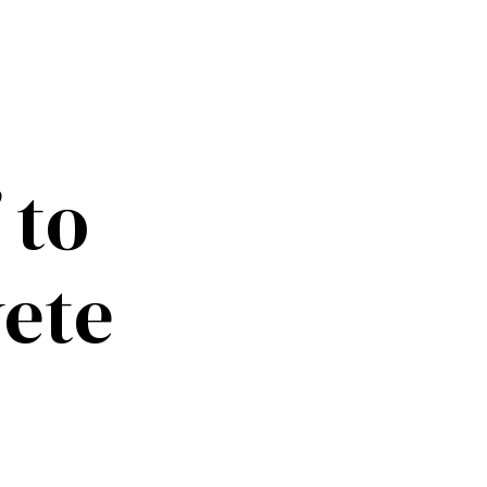
 to
vete