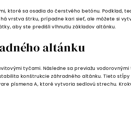
ami, ktoré sa osadia do čerstvého betónu. Podklad, 
 vrstva štrku, prípadne kari sieť, ale môžete si vytv
ky, aby ste predišli vlhnutiu základov altánku.
radného altánku
 závitovými tyčami. Následne sa previažu vodorovným
stabilita konštrukcie záhradného altánku. Tieto stĺpy
are písmena A, ktoré vytvoria sedlovú strechu. Krokv