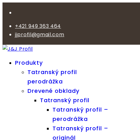
+421 949 363 464
jjprofil@gmail.com
Produkty
Tatranský profil
perodrážka
Drevené obklady
Tatranský profil
Tatranský profil –
perodrážka
Tatranský profil –
originál