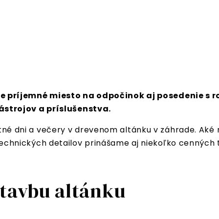
 príjemné miesto na odpočinok aj posedenie s ro
strojov a príslušenstva.
 letné dni a večery v drevenom altánku v záhrade. Ak
nických detailov prinášame aj niekoľko cenných tip
stavbu altánku