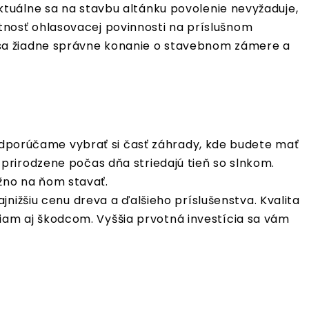
tuálne sa na stavbu altánku povolenie nevyžaduje,
nosť ohlasovacej povinnosti na príslušnom
 sa žiadne správne konanie o stavebnom zámere a
Odporúčame vybrať si časť záhrady, kde budete mať
 prirodzene počas dňa striedajú tieň so slnkom.
žno na ňom stavať.
ajnižšiu cenu dreva a ďalšieho príslušenstva. Kvalita
iam aj škodcom. Vyššia prvotná investícia sa vám