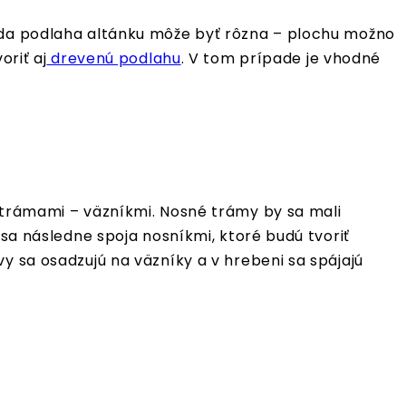
teda podlaha altánku môže byť rôzna – plochu možno
oriť aj
drevenú podlahu
. V tom prípade je vhodné
i trámami – väzníkmi. Nosné trámy by sa mali
 sa následne spoja nosníkmi, ktoré budú tvoriť
y sa osadzujú na väzníky a v hrebeni sa spájajú