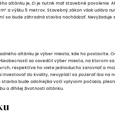
 altánku je, či je nutné mať stavebné povolenie. Ak
m² a výšku 5 metrov. Stavebný zákon však udáva nut
emí sa bude záhradná stavba nachádzať. Nevyžaduje
dného altánku je výber miesta, kde ho postavíte. 
o všeobecnosti sa osvedčil výber miesta, na ktorom sa
ovrch, respektíve ho viete jednoducho zarovnať a mo
 investovať do kvality, nevyplatí sa pozerať iba na n
 stavba bude odolnejšia voči vplyvom počasia, plesn
u a dlhšej životnosti altánku.
ku