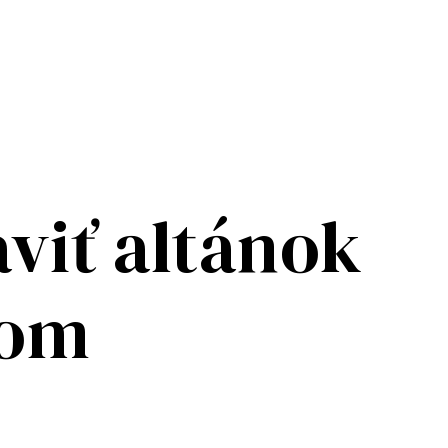
viť altánok
kom