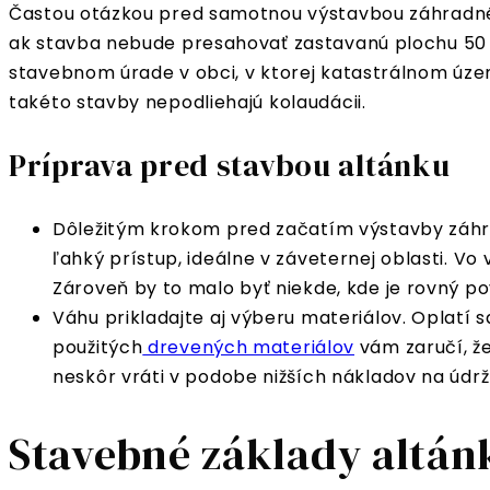
Častou otázkou pred samotnou výstavbou záhradného
ak stavba nebude presahovať zastavanú plochu 50 
stavebnom úrade v obci, v ktorej katastrálnom úz
takéto stavby nepodliehajú kolaudácii.
Príprava pred stavbou altánku
Dôležitým krokom pred začatím výstavby záhra
ľahký prístup, ideálne v záveternej oblasti. V
Zároveň by to malo byť niekde, kde je rovný p
Váhu prikladajte aj výberu materiálov. Oplatí sa
použitých
drevených materiálov
vám zaručí, že
neskôr vráti v podobe nižších nákladov na údržb
Stavebné základy altán