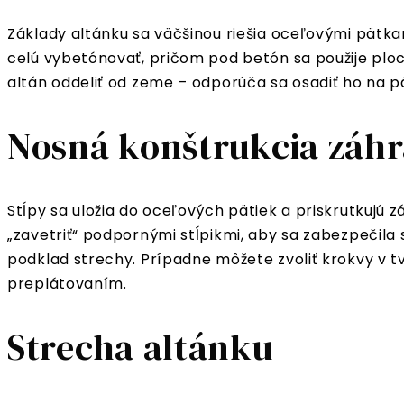
Základy altánku sa väčšinou riešia oceľovými pätk
celú vybetónovať, pričom pod betón sa použije plochá
altán oddeliť od zeme – odporúča sa osadiť ho na pät
Nosná konštrukcia záh
Stĺpy sa uložia do oceľových pätiek a priskrutkujú
„zavetriť“ podpornými stĺpikmi, aby sa zabezpečila 
podklad strechy. Prípadne môžete zvoliť krokvy v tv
preplátovaním.
Strecha altánku