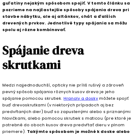
guľatiny nejakým spôsobom spojiť. V tomto článku sa
pozrieme na najčastejšie spôsoby spájania dreva pri
stavbe nábytku, ale aj altánkov, chát a ďalších
drevených prvkov. Jednotlivé typy spájania sa môžu
spolu aj rôzne kombinovať.
Spájanie dreva
skrutkami
Medzi najjednoduchší, opticky nie príliš rušivý a zároveň
pevný spôsob spájania rôznych kusov dreva je jeho
spájanie pomocou skrutiek.
Hranoly a dosky
môžete spojiť
buď drevoskrutkami (v niektorých prípadoch aj bez
predvŕtaných dier) buď so zapustenými alebo s priznanými
hlavičkami, alebo pomocou skrutiek s maticou (pre ktoré je
potrebné do oboch kusov dreva predvŕtať dieru v plnom
priemere).
Takýmto spôsobom je možné k doske alebo