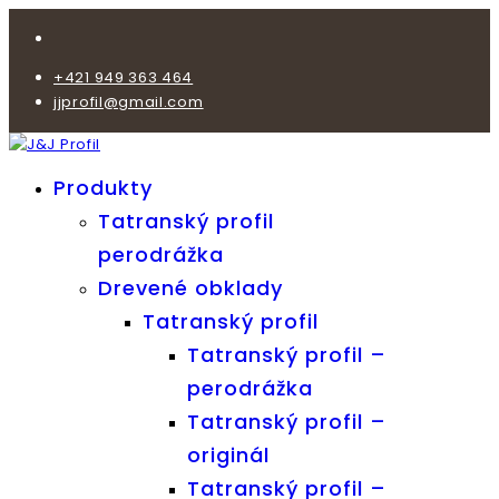
+421 949 363 464
jjprofil@gmail.com
Produkty
Tatranský profil
perodrážka
Drevené obklady
Tatranský profil
Tatranský profil –
perodrážka
Tatranský profil –
originál
Tatranský profil –