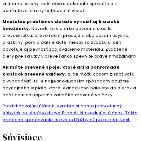
vnútornej strany, celú dosku dokonale spevníte a z
pohľadovej strany nebude nič vidieť.
Množstvo problémov dokážu vyriešiť aj klasické
hmoždinky.
Nevadí, že v dierke pôvodne stačila
drevoskrutka, drevo rokmi pracuje a ako časom usychá,
praskliny, póry a ďalšie duté miesta sa zväčšujú, čím
povoľuje aj pevnosť spojovacieho materiálu. Zväčšené
diery pre skrutky v dreve ľahko spevníte práve hmoždinami.
Ak máte drevené spoje, ktoré držia pohromade
klasické drevené valčeky,
aj tie môžu časom získať vôľu
a vypadávať. Tu je najjednoduchším spôsobom použitie
obyčajného lepidla, ktoré jednoducho nalejete do dierok a
opäť do nich napevno zatlačíte drevené valčeky.
Predchádzajúci článok: Vyrobte si doma jednoduchý
nábytok zo starého dreva
Predch.
Nasledujúci článok: Takto
prebieha spracovanie dreva od ťažby až po predaj
Nasl.
Súvisiace