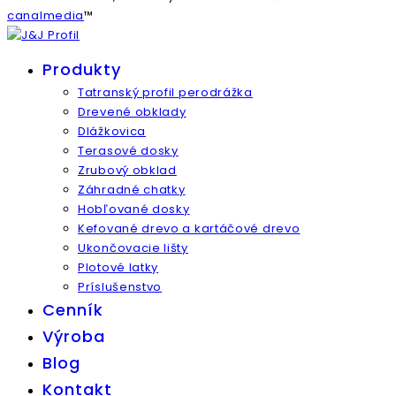
canalmedia
™
Produkty
Tatranský profil perodrážka
Drevené obklady
Dlážkovica
Terasové dosky
Zrubový obklad
Záhradné chatky
Hobľované dosky
Kefované drevo a kartáčové drevo
Ukončovacie lišty
Plotové latky
Príslušenstvo
Cenník
Výroba
Blog
Kontakt