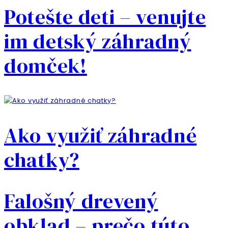
Potešte deti – venujte
im detský záhradný
domček!
Ako využiť záhradné
chatky?
Falošný drevený
obklad – prečo túto