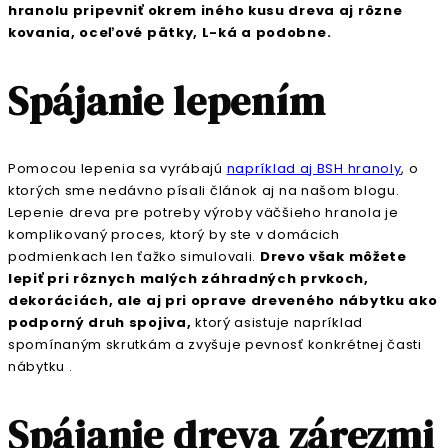
hranolu pripevniť okrem iného kusu dreva aj rôzne
kovania, oceľové pätky, L-ká a podobne.
Spájanie lepením
Pomocou lepenia sa vyrábajú
napríklad aj BSH hranoly
, o
ktorých sme nedávno písali článok aj na našom blogu.
Lepenie dreva pre potreby výroby väčšieho hranola je
komplikovaný proces, ktorý by ste v domácich
podmienkach len ťažko simulovali.
Drevo však môžete
lepiť pri rôznych malých záhradných prvkoch,
dekoráciách, ale aj pri oprave dreveného nábytku ako
podporný druh spojiva,
ktorý asistuje napríklad
spomínaným skrutkám a zvyšuje pevnosť konkrétnej časti
nábytku .
Spájanie dreva zárezmi