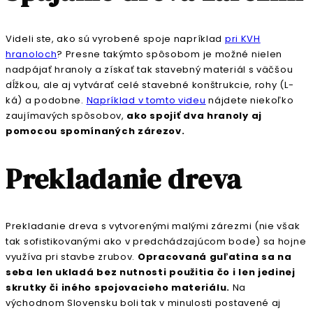
Videli ste, ako sú vyrobené spoje napríklad
pri KVH
hranoloch
? Presne takýmto spôsobom je možné nielen
nadpájať hranoly a získať tak stavebný materiál s väčšou
dĺžkou, ale aj vytvárať celé stavebné konštrukcie, rohy (L-
ká) a podobne.
Napríklad v tomto videu
nájdete niekoľko
zaujímavých spôsobov,
ako spojiť dva hranoly aj
pomocou spomínaných zárezov.
Prekladanie dreva
Prekladanie dreva s vytvorenými malými zárezmi (nie však
tak sofistikovanými ako v predchádzajúcom bode) sa hojne
využíva pri stavbe zrubov.
Opracovaná guľatina sa na
seba len ukladá bez nutnosti použitia čo i len jedinej
skrutky či iného spojovacieho materiálu.
Na
východnom Slovensku boli tak v minulosti postavené aj