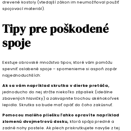
drevené kostoly (vtedajší zákon im neumožňoval použiť
spojovací materiál).
Tipy pre poškodené
spoje
Existuje obrovské množstvo tipov, ktoré vám pomôžu
spevniť oslabené spoje – spomenieme si aspoň zopár
najjednoduchších:
Ak sa vám napríklad skrutka v dierke pretáča,
jednoducho do nej strčte niekoľko zápaliek (ideálne
zbavených hlavičky) a zakvapnite trochou akéhokoľvek
lepidla. Skrutka sa bude mať opäť do čoho zakúsnuť.
Pomocou malého pliešku ľahko opravíte napríklad
zlomenú dvojmetrovú dosku,
ktorá spája predné a
zadné nohy postele. Ak plech priskrutkujete navyše z tej