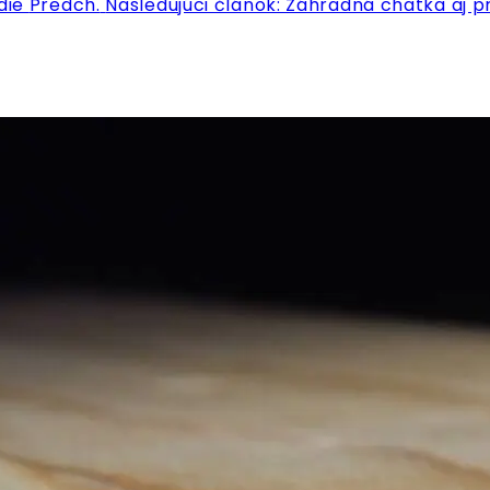
die
Predch.
Nasledujúci článok: Záhradná chatka aj 