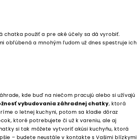
á chatka použiť a pre aké účely sa dá vyrobiť.
eľmi obľúbená a mnohým ľudom už dnes spestruje ich
 záhrade, kde buď na niečom pracujú alebo si užívajú
žnosť vybudovania záhradnej chatky
, ktorá
oríme o letnej kuchyni, potom sa kladie dôraz
, ktoré potrebujete či už k vareniu, ale aj
atky si tak môžete vytvoriť akúsi kuchyňu, ktorá
pšie – budete neustále v kontakte s Vašimi blízkymi