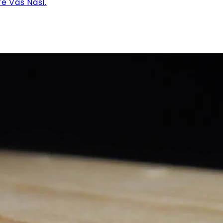
pre Vás
Nasl.