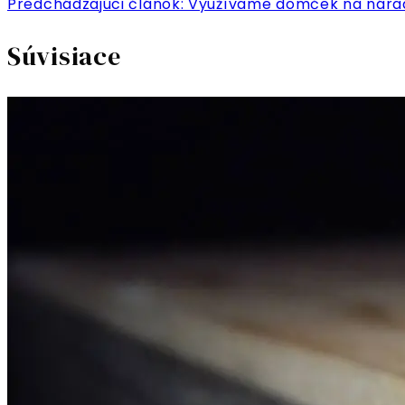
Predchádzajúci článok: Využívame domček na nára
Súvisiace