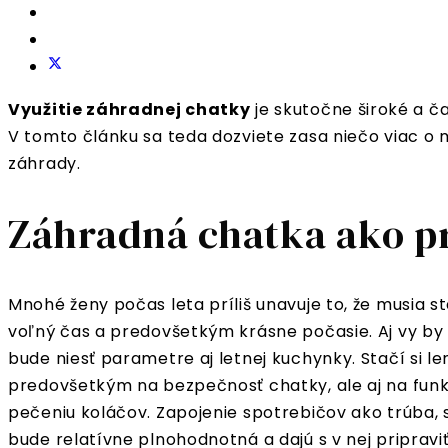
Využitie záhradnej chatky
je skutočne široké a ča
V tomto článku sa teda dozviete zasa niečo viac o 
záhrady.
Záhradná chatka ako p
Mnohé ženy počas leta príliš unavuje to, že musia st
voľný čas a predovšetkým krásne počasie. Aj vy by 
bude niesť parametre aj letnej kuchynky. Stačí si le
predovšetkým na bezpečnosť chatky, ale aj na funkč
pečeniu koláčov. Zapojenie spotrebičov ako trúba, 
bude relatívne plnohodnotná a dajú s v nej pripravi