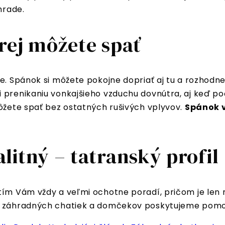
hrade.
rej môžete spať
e. Spánok si môžete pokojne dopriať aj tu a rozhodne
 prenikaniu vonkajšieho vzduchu dovnútra, aj keď po
môžete spať bez ostatných rušivých vplyvov.
Spánok v
itný – tatranský profil
tím Vám vždy a veľmi ochotne poradí, pričom je len 
dom záhradných chatiek a domčekov poskytujeme pom