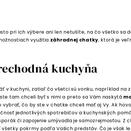
sto pri ich výbere ani len netušíte, na čo všetko sa d
možnostiach využitia
záhradnej chatky
, ktorá je v
rechodná kuchyňa
áť v kuchyni, zatiaľ čo všetci sú vonku, napríklad na
ste tam chceli byť s nimi a preto sa Vám naskytá
mo
n vybrať, čo by ste v chatke chceli mať aj Vy. Ak hov
nosť jednotlivých spotrebičov a kuchynských pomôcok
sporák či zapojenie umývadla je samozrejmosťou. Z ch
ť všetky pokrmy podľa Vašich predstáv. Čo je však le