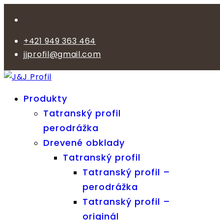
+421 949 363 464
jjprofil@gmail.com
Produkty
Tatranský profil
perodrážka
Drevené obklady
Tatranský profil
Tatranský profil –
perodrážka
Tatranský profil –
originál