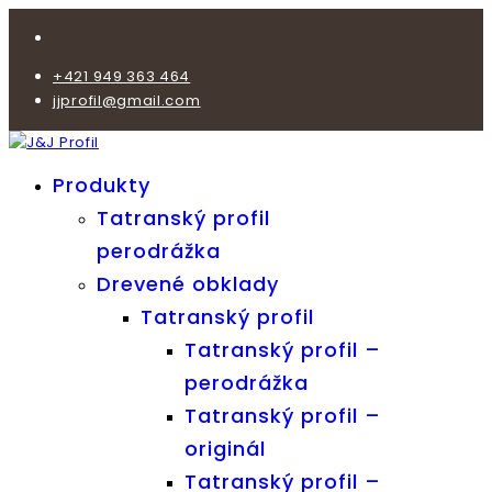
+421 949 363 464
jjprofil@gmail.com
Produkty
Tatranský profil
perodrážka
Drevené obklady
Tatranský profil
Tatranský profil –
perodrážka
Tatranský profil –
originál
Tatranský profil –