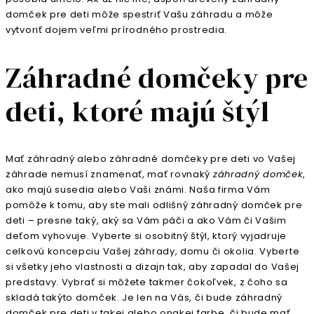
domček pre deti môže spestriť Vašu záhradu a môže
vytvoriť dojem veľmi prírodného prostredia.
Záhradné domčeky pre
deti, ktoré majú štýl
Mať záhradný alebo záhradné domčeky pre deti vo Vašej
záhrade nemusí znamenať, mať rovnaký
záhradný domček
,
ako majú susedia alebo Vaši známi. Naša firma Vám
pomôže k tomu, aby ste mali odlišný záhradný domček pre
deti – presne taký, aký sa Vám páči a ako Vám či Vašim
deťom vyhovuje. Vyberte si osobitný štýl, ktorý vyjadruje
celkovú koncepciu Vašej záhrady, domu či okolia. Vyberte
si všetky jeho vlastnosti a dizajn tak, aby zapadal do Vašej
predstavy. Vybrať si môžete takmer čokoľvek, z čoho sa
skladá takýto domček. Je len na Vás, či bude záhradný
domček pre deti v takej alebo onakej farbe, či bude mať