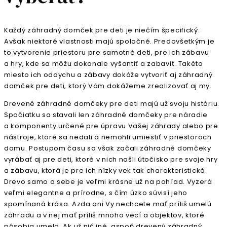
Každý záhradný domček pre deti je niečím špecifický.
Avšak niektoré vlastnosti majú spoločné. Predovšetkým je
to vytvorenie priestoru pre samotné deti, pre ich zábavu
a hry, kde sa môžu dokonale vyšantiť a zabaviť. Takéto
miesto ich oddychu a zábavy dokáže vytvoriť aj záhradný
domček pre deti, ktorý Vám dokážeme zrealizovať aj my.
Drevené záhradné domčeky pre deti majú už svoju históriu.
Spočiatku sa stavali len záhradné domčeky pre náradie
a komponenty určené pre úpravu Vašej záhrady alebo pre
nástroje, ktoré sa nedali a nemohli umiestiť v priestoroch
domu. Postupom času sa však začali záhradné domčeky
vyrábať aj pre deti, ktoré v nich našli útočisko pre svoje hry
a zábavu, ktorá je pre ich nízky vek tak charakteristická.
Drevo samo o sebe je veľmi krásne už na pohľad. Vyzerá
veľmi elegantne a prírodne, s čím úzko súvisí jeho
spomínaná krása. Azda ani Vy nechcete mať príliš umelú
záhradu a v nej mať príliš mnoho vecí a objektov, ktoré
pôsobia umelo. Ak už nič iné, aspoň drevený záhradný