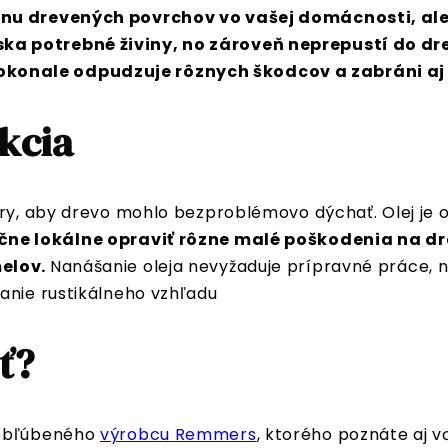
anu drevených povrchov vo vašej domácnosti, ale 
ska potrebné živiny, no zároveň neprepustí do d
okonale odpudzuje rôznych škodcov a zabráni aj
nkcia
óry, aby drevo mohlo bezproblémovo dýchať. Olej je 
čne lokálne opraviť rôzne malé poškodenia na dr
melov.
Nanášanie oleja nevyžaduje prípravné práce,
anie rustikálneho vzhľadu
ť?
obľúbeného
výrobcu Remmers
, ktorého poznáte aj 