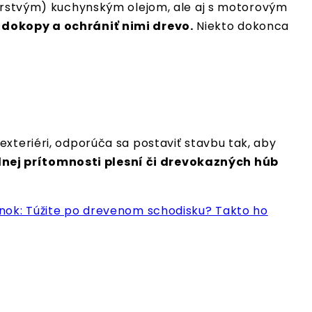
čerstvým) kuchynským olejom, ale aj s motorovým
ť dokopy a ochrániť nimi drevo.
Niekto dokonca
xteriéri, odporúča sa postaviť stavbu tak, aby
nej prítomnosti plesní či drevokazných húb
ánok: Túžite po drevenom schodisku? Takto ho