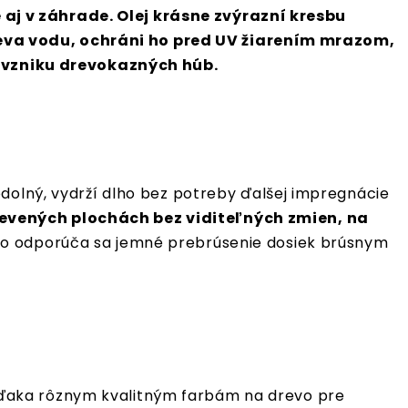
aj v záhrade. Olej krásne zvýrazní kresbu
reva vodu, ochráni ho pred UV žiarením mrazom,
 vzniku drevokazných húb.
odolný, vydrží dlho bez potreby ďalšej impregnácie
evených plochách bez viditeľných zmien, na
 no odporúča sa jemné prebrúsenie dosiek brúsnym
vďaka rôznym kvalitným farbám na drevo pre