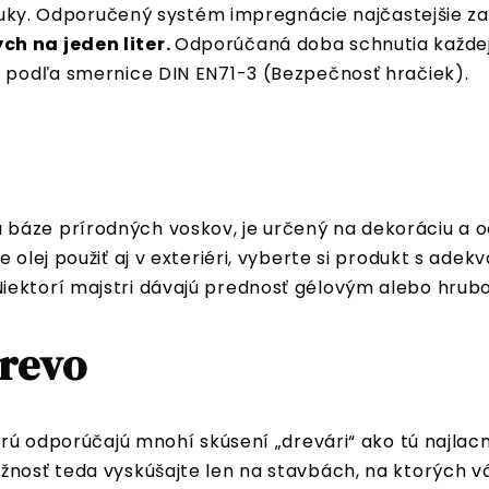
ponuky. Odporučený systém impregnácie najčastejšie 
ch na jeden liter.
Odporúčaná doba schnutia každej v
ý podľa smernice DIN EN71-3 (Bezpečnosť hračiek).
 báze prírodných voskov, je určený na dekoráciu a
te olej použiť aj v exteriéri, vyberte si produkt s a
iektorí majstri dávajú prednosť gélovým alebo hrub
drevo
torú odporúčajú mnohí skúsení „drevári“ ako tú najla
žnosť teda vyskúšajte len na stavbách, na ktorých v