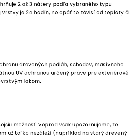
zahrňuje 2 až 3 nátery podľa vybraného typu
rstvy je 24 hodín, no opäť to závisí od teploty či
 ochranu drevených podláh, schodov, masívneho
dekvátnou UV ochranou určený práve pre exteriérové
ovrstvým lakom.
cnejšiu možnosť. Vopred však upozorňujeme, že
ám už toľko nezáleží (napríklad na starý drevený