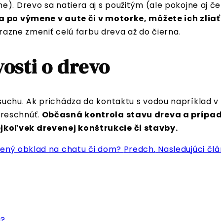
). Drevo sa natiera aj s použitým (ale pokojne aj 
a po výmene v aute či v motorke, môžete ich zlia
ýrazne zmeniť celú farbu dreva až do čierna.
vosti o drevo
uchu. Ak prichádza do kontaktu s vodou napríklad v e
preschnúť.
Občasná kontrola stavu dreva a prípad
jkoľvek drevenej konštrukcie či stavby.
vený obklad na chatu či dom?
Predch.
Nasledujúci čl