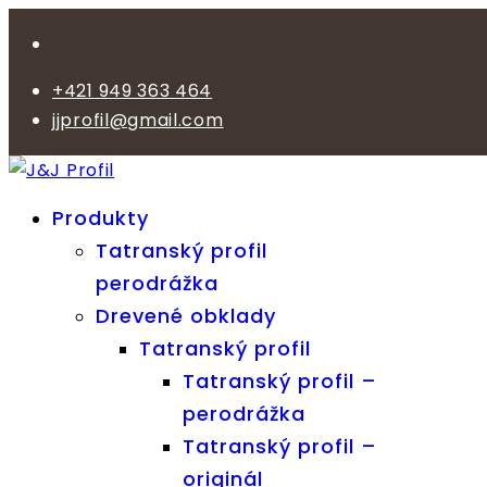
+421 949 363 464
jjprofil@gmail.com
Produkty
Tatranský profil
perodrážka
Drevené obklady
Tatranský profil
Tatranský profil –
perodrážka
Tatranský profil –
originál