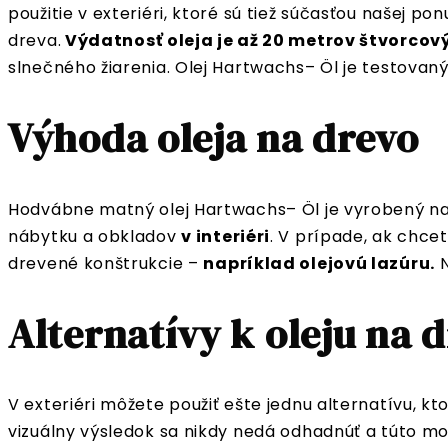
použitie v exteriéri, ktoré sú tiež súčasťou našej 
dreva.
Výdatnosť oleja je až 20 metrov štvorcový
slnečného žiarenia. Olej Hartwachs– Öl je testovan
Výhoda oleja na drevo
Hodvábne matný olej Hartwachs– Öl je vyrobený na
nábytku a obkladov
v interiéri
. V prípade, ak chce
drevené konštrukcie –
napríklad olejovú lazúru.
N
Alternatívy k oleju na 
V exteriéri môžete použiť ešte jednu alternatívu, k
vizuálny výsledok sa nikdy nedá odhadnúť a túto mo