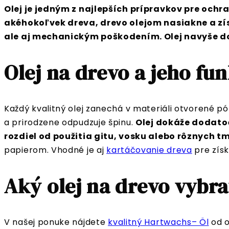
Olej je jedným z najlepších prípravkov pre ochr
akéhokoľvek dreva, drevo olejom nasiakne a zí
ale aj mechanickým poškodením. Olej navyše d
Olej na drevo a jeho fu
Každý kvalitný olej zanechá v materiáli otvorené p
a prirodzene odpudzuje špinu.
Olej dokáže dodato
rozdiel od použitia gitu, vosku alebo rôznych t
papierom. Vhodné je aj
kartáčovanie dreva
pre získ
Aký olej na drevo vybra
V našej ponuke nájdete
kvalitný Hartwachs– Öl
od 