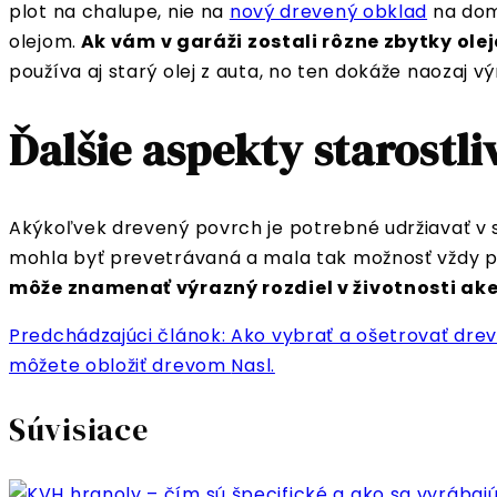
plot na chalupe, nie na
nový drevený obklad
na dome
olejom.
Ak vám v garáži zostali rôzne zbytky olej
používa aj starý olej z auta, no ten dokáže naozaj v
Ďalšie aspekty starostli
Akýkoľvek drevený povrch je potrebné udržiavať v s
mohla byť prevetrávaná a mala tak možnosť vždy 
môže znamenať výrazný rozdiel v životnosti ake
Predchádzajúci článok: Ako vybrať a ošetrovať dre
môžete obložiť drevom
Nasl.
Súvisiace