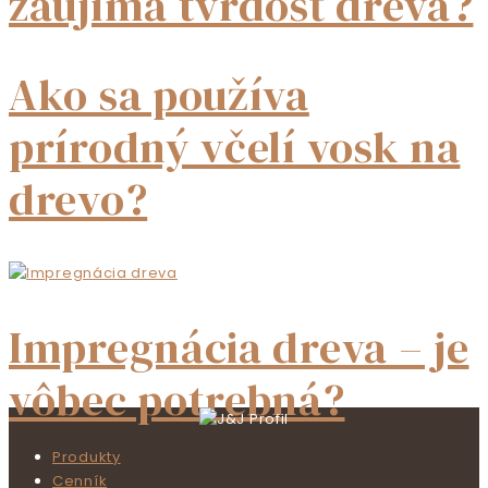
zaujíma tvrdosť dreva?
Ako sa používa
prírodný včelí vosk na
drevo?
Impregnácia dreva – je
vôbec potrebná?
Produkty
Cenník