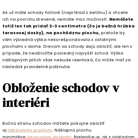
Ak už máte schody hotové (napríklad z betónu) a chcete
ich na povrchu drevené, nemáte moc možností.
Nemôžete
totiž len tak pridať 2-3 centimetre (čo je bežná hrúbka
terasovej dosky), na pochôdznu plochu,
pretože by
vám výsledná výška nekorešpondovala s ostatnými
plochami v dome. Drevom sa schody dajú obložiť, ale len v
prípade, že neobložíte posledný najvyšší schod. Výška
nášlapných plôch však nebude identická, čo môže mať za
následok pravidelné potknutie.
Obloženie schodov v
interiéri
Bočnú stranu schodov môžete pokojne obložiť
aj
tatranským profilom
. Nášlapnú plochu
minimálne
terasovými doskami
. Najlepšie je, ak s obkladom