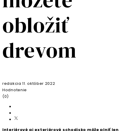
obložiť
drevom
redakcia
11. október 2022
Hodnotenie
(0)
Interiérové aj exteriérové schodisko môže plniť len