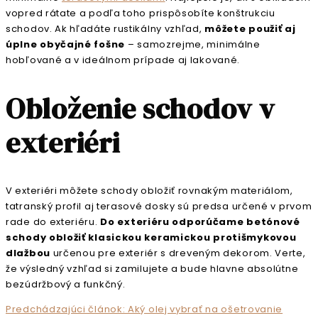
vopred rátate a podľa toho prispôsobíte konštrukciu
schodov. Ak hľadáte rustikálny vzhľad,
môžete použiť aj
úplne obyčajné fošne
– samozrejme, minimálne
hobľované a v ideálnom prípade aj lakované.
Obloženie schodov v
exteriéri
V exteriéri môžete schody obložiť rovnakým materiálom,
tatranský profil aj terasové dosky sú predsa určené v prvom
rade do exteriéru.
Do exteriéru odporúčame betónové
schody obložiť klasickou keramickou protišmykovou
dlažbou
určenou pre exteriér s dreveným dekorom. Verte,
že výsledný vzhľad si zamilujete a bude hlavne absolútne
bezúdržbový a funkčný.
Predchádzajúci článok: Aký olej vybrať na ošetrovanie