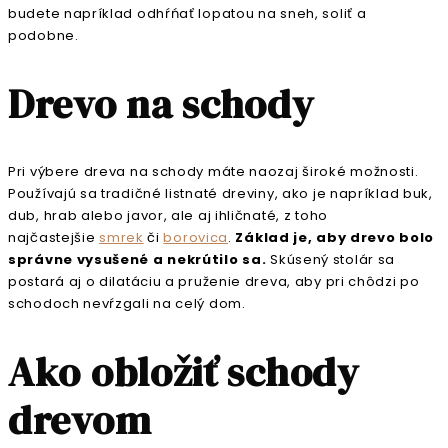
budete napríklad odhŕńať lopatou na sneh, soliť a
podobne.
Drevo na schody
Pri výbere dreva na schody máte naozaj široké možnosti.
Používajú sa tradičné listnaté dreviny, ako je napríklad buk,
dub, hrab alebo javor, ale aj ihličnaté, z toho
najčastejšie
smrek
či
borovica
.
Základ je, aby drevo bolo
správne vysušené a nekrútilo sa.
Skúsený stolár sa
postará aj o dilatáciu a pruženie dreva, aby pri chôdzi po
schodoch nevŕzgali na celý dom.
Ako obložiť schody
drevom