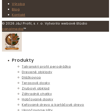
Výroba
Blog
Kontakt
© 2026 J&J Profil, s. r. o. Vytvorilo webové štúdio
canalmedia
™
Produkty
Tatranský profil perodrážka
Drevené obklady
Dlážkovica
Terasové dosky
Zrubový obklad
Záhradné chatky
Hobľované dosky
Kefované drevo a kartáčové drevo
Ukončovacie lišty