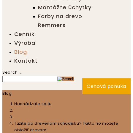
Montážne úchytky
Farby na drevo
Remmers
Cenník
Výroba
Blog
Kontakt
Search ...
Cenová ponuka
Blog
Nachádzate sa tu:
Hlavná stránka
Blog
Túžite po drevenom schodisku? Takto ho môžete
obložiť drevom