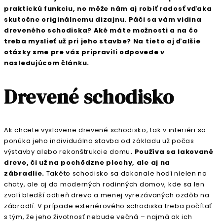
praktickú funkciu, no môže nám aj robiť radosť vďaka
skutočne originálnemu dizajnu. Páči sa vám vidina
dreveného schodiska? Aké máte možnosti a na čo
treba myslieť už pri jeho stavbe? Na tieto aj ďalšie
otázky sme pre vás pripravili odpovede v
nasledujúcom článku.
Drevené schodisko
Ak chcete vyslovene drevené schodisko, tak v interiéri sa
ponúka jeho individuálna stavba od základu už počas
výstavby alebo rekonštrukcie domu
. Používa sa lakované
drevo, či už na pochôdzne plochy, ale aj na
zábradlie.
Takéto schodisko sa dokonale hodí nielen na
chaty, ale aj do moderných rodinných domov, kde sa len
zvolí bledší odtieň dreva a menej vyrezávaných ozdôb na
zábradlí. V prípade exteriérového schodiska treba počítať
s tým, že jeho životnosť nebude večná – najmä ak ich