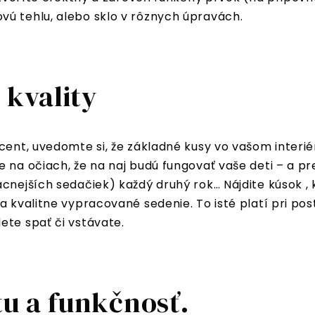
ú tehlu, alebo sklo v rôznych úpravách.
 kvality
cent, uvedomte si, že základné kusy vo vašom interié
 na očiach, že na naj budú fungovať vaše deti – a pr
cnejších sedačiek) každý druhý rok… Nájdite kúsok , 
 a kvalitne vypracované sedenie. To isté platí pri p
ete spať či vstávate.
tu a funkčnosť.