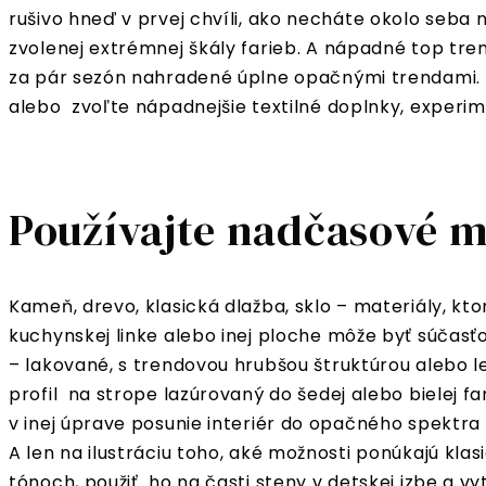
rušivo hneď v prvej chvíli, ako necháte okolo seba
zvolenej extrémnej škály farieb. A nápadné top tre
za pár sezón nahradené úplne opačnými trendami. A
alebo zvoľte nápadnejšie textilné doplnky, experime
Používajte nadčasové m
Kameň, drevo, klasická dlažba, sklo – materiály, k
kuchynskej linke alebo inej ploche môže byť súčasť
– lakované, s trendovou hrubšou štruktúrou alebo 
profil na strope lazúrovaný do šedej alebo bielej f
v inej úprave posunie interiér do opačného spektra 
A len na ilustráciu toho, aké možnosti ponúkajú kla
tónoch, použiť ho na časti steny v detskej izbe a v