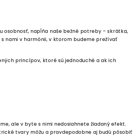
šu osobnosť, napĺňa naše bežné potreby – skrátka,
e s nami v harmónii, v ktorom budeme prežívať
ených princípov, ktoré sú jednoduché a ak ich
me, ale v byte s nimi nedosiahnete žiadaný efekt.
etrické tvary môžu a pravdepodobne aj budú pôsobiť