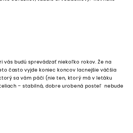
ri vás budú sprevádzať niekoľko rokov. Že na
eto často vyjde koniec koncov lacnejšie väčšia
ktorý sa vám páči (nie ten, ktorý má v letáku
osteliach – stabilná, dobre urobená posteľ nebude