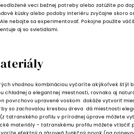
 neodložené veci bežnej potreby alebo zatúžite po d
ndové kúsky alebo podoby interiéru zvyčajne skoro om
le nebojte sa experimentovať. Pokojne použite väčš
ntuje aj so svietidlami.
ateriály
torých vhodnou kombináciou vyčaríte akýkoľvek štýl 
ou chladnej a elegantnej miestnosti, rovnako aj natu
len povrchovo upravené voskom dokáže vytvoriť miest
arby so zachovalou kresbou dreva dá miestnosti elega
(z tatranského profilu v prírodnej úprave môžete vyt
sické materiály – tatranskému profilu môžete vtlačiť 
ytvoríte efektný a zároveň funkčný prvok (na pripev