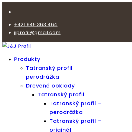
+421 949 363 464
jjprofil@gmail.com
Produkty
Tatranský profil
perodrážka
Drevené obklady
Tatranský profil
Tatranský profil –
perodrážka
Tatranský profil –
originál