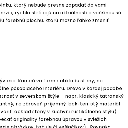
oplnku, ktorý nebude presne zapadať do vami
rzia, rýchlo strácajú na aktuálnosti a väčšinou sú
iu farebnú plochu, ktorú možno ľahko zmeniť
bývania. Kameň vo forme obkladu steny, na
rálne pôsobiaceho interiéru. Drevo v každej podobe
nosť v severskom štýle – napr. klasický tatranský
ntný, no zároveň príjemný look, ten istý materiál
voriť obklad steny v kuchyni rustikálneho štýlu).
pečať originality farebnou úpravou v sviežich
nenie obrázkov, tabule či vešiačikov). Rovnako