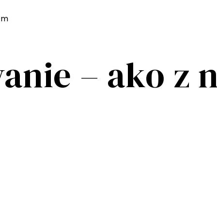
um
anie – ako z 