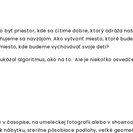
o byť priestor, kde sa cítime dobre, ktorý odráža na
yvňujeme sa navzájom. Ako vytvoriť miesto, ktoré bud
e, miesto, kde budeme vychovávať svoje deti?
ukázal algoritmus, ako na to. Ale je niekoľko osvedč
 v časopise, na umeleckej fotografii alebo v showroo
sk nábytku, sterilne pôsobiace podlahy, veľké geom