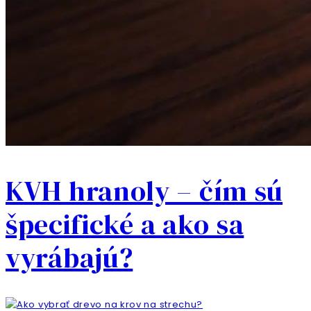
KVH hranoly – čím sú
špecifické a ako sa
vyrábajú?