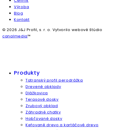
Cenník
Výroba
Blog
Kontakt
© 2026 J&J Profil, s. r. o. Vytvorilo webové štúdio
canalmedia
™
Produkty
Tatranský profil perodrážka
Drevené obklady
Dlážkovica
Terasové dosky
Zrubový obklad
Záhradné chatky
Hobľované dosky
Kefované drevo a kartáčové drevo