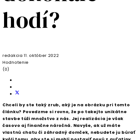
hodí?
redakcia
11. október 2022
Hodnotenie
(0)
Chceli by ste taký zrub, aký je na obrázku pri tomto
článku? Povedzme si rovno, že po takejto unikátne
stavbe túži množstvo z nás. Jej realizácia je však
časovo aj finančne náročná. Navyše, ak už máte
vlastnú chatu či záhradný domček, nebudete ju búrať
kvôli tomu, aby ste si mohli postaviť novú z guľatiny.