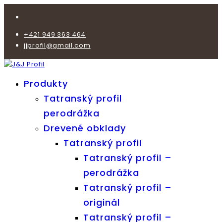
+421 949 363 464
jjprofil@gmail.com
Produkty
Tatranský profil
perodrážka
Drevené obklady
Tatranský profil
Tatranský profil –
perodrážka
Tatranský profil –
originál
Tatranský profil –