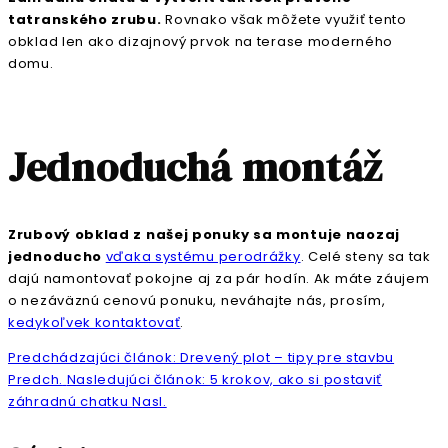
tatranského zrubu.
Rovnako však môžete využiť tento
obklad len ako dizajnový prvok na terase moderného
domu.
Jednoduchá montáž
Zrubový obklad z našej ponuky sa montuje naozaj
jednoducho
vďaka systému perodrážky
. Celé steny sa tak
dajú namontovať pokojne aj za pár hodín. Ak máte záujem
o nezáväznú cenovú ponuku, neváhajte nás, prosím,
kedykoľvek kontaktovať
.
Predchádzajúci článok: Drevený plot – tipy pre stavbu
Predch.
Nasledujúci článok: 5 krokov, ako si postaviť
záhradnú chatku
Nasl.