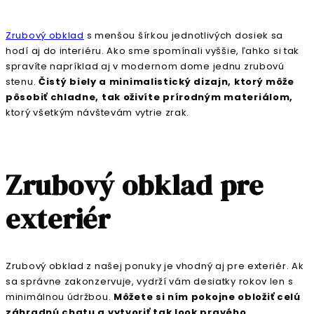
Zrubový obklad
s menšou šírkou jednotlivých dosiek sa
hodí aj do interiéru. Ako sme spomínali vyššie, ľahko si tak
spravíte napríklad aj v modernom dome jednu zrubovú
stenu.
Čistý biely a minimalistický dizajn, ktorý môže
pôsobiť chladne, tak oživíte prírodným materiálom,
ktorý všetkým návštevám vytrie zrak.
Zrubový obklad pre
exteriér
Zrubový obklad z našej ponuky je vhodný aj pre exteriér. Ak
sa správne zakonzervuje, vydrží vám desiatky rokov len s
minimálnou údržbou.
Môžete si ním pokojne obložiť celú
záhradnú chatu a vytvoriť tak look pravého