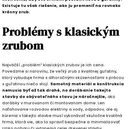
Existuje tu však riešenie, ako ju premeniť na rovnako
krásny zrub.
Problémy s klasickým
zrubom
Najväčší „problém“ klasických zrubov je ich cena.
Povedzme si narovinu, že veľký zrub z kvalitnej guľatiny,
ktorý vybuduje firma s dlhoročnými skúsenosťami s prácou
s guľatinou niečo stojí.
Samotný materiál a konštrukcia
nemusia byť až tak drahé, no dorábanie takejto
stavby do obývateľného stavu je náročnejšie,
ako
dorábky v murovanom či montovanom dome. Len
naťahovanie rozvodov elektriny a vody, odpadov, ale aj
kúrenia v takejto stavbe musí vykonávať skutočne kvalitná
firma, ktorá vie, ako to spraviť bezpečne a minimalizovať
riziko požiaru či vytopenia celej drevenej stavby.