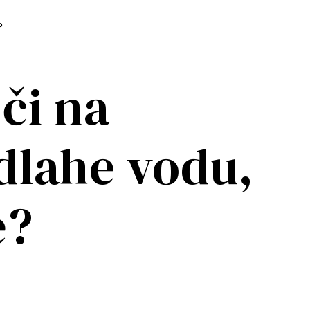
?
či na
dlahe vodu,
e?