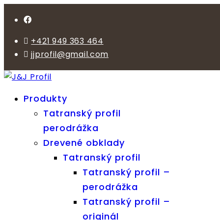
+421 949 363 464
jjprofil@gmail.com
Produkty
Tatranský profil
perodrážka
Drevené obklady
Tatranský profil
Tatranský profil –
perodrážka
Tatranský profil –
originál