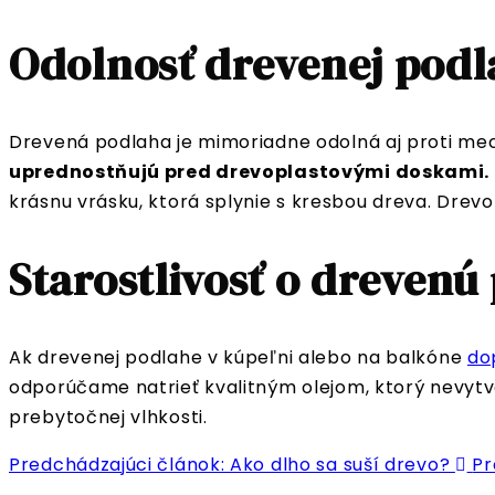
Odolnosť drevenej podl
Drevená podlaha je mimoriadne odolná aj proti m
uprednostňujú pred drevoplastovými doskami.
krásnu vrásku, ktorá splynie s kresbou dreva. Dre
Starostlivosť o drevenú
Ak drevenej podlahe v kúpeľni alebo na balkóne
do
odporúčame natrieť kvalitným olejom, ktorý nevytvo
prebytočnej vlhkosti.
Predchádzajúci článok: Ako dlho sa suší drevo?
Pr