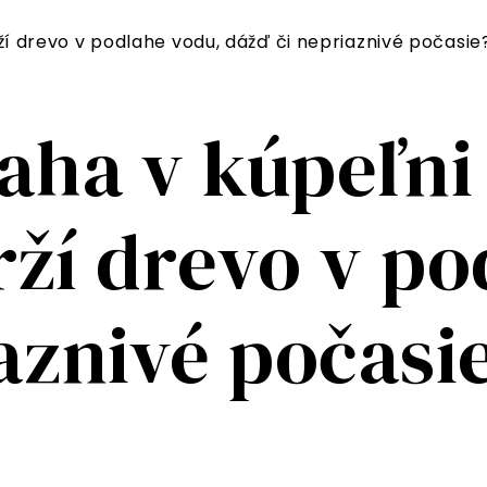
ží drevo v podlahe vodu, dážď či nepriaznivé počasie
ha v kúpeľni 
rží drevo v po
aznivé počasi