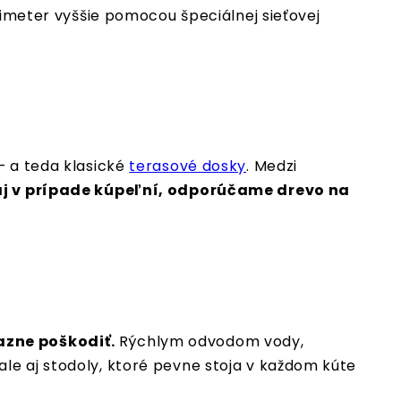
timeter vyššie pomocou špeciálnej sieťovej
– a teda klasické
terasové dosky
. Medzi
aj v prípade kúpeľní, odporúčame drevo na
azne poškodiť.
Rýchlym odvodom vody,
le aj stodoly, ktoré pevne stoja v každom kúte