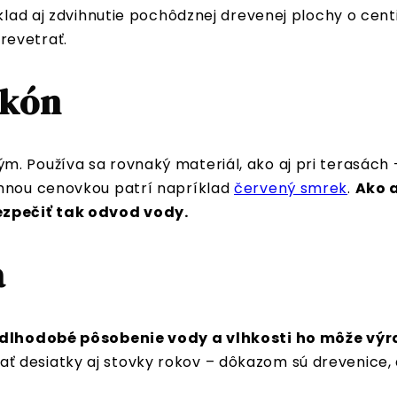
íklad aj zdvihnutie pochôdznej drevenej plochy o cen
revetrať.
lkón
. Používa sa rovnaký materiál, ako aj pri terasách 
umnou cenovkou patrí napríklad
červený smrek
.
Ako 
ezpečiť tak odvod vody.
a
dlhodobé pôsobenie vody a vlhkosti ho môže výr
 desiatky aj stovky rokov – dôkazom sú drevenice, a