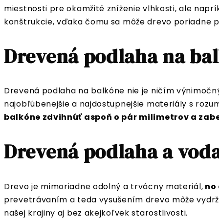
miestnosti pre okamžité zníženie vlhkosti, ale napr
konštrukcie, vďaka čomu sa môže drevo poriadne p
Drevená podlaha na ba
Drevená podlaha na balkóne nie je ničím výnimočným
najobľúbenejšie a najdostupnejšie materiály s roz
balkóne zdvihnúť aspoň o pár milimetrov a zab
Drevená podlaha a vod
Drevo je mimoriadne odolný a trvácny materiál,
no 
prevetrávaním a teda vysušením drevo môže vydržať
našej krajiny aj bez akejkoľvek starostlivosti.