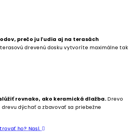
odov, prečo ju ľudia aj na terasách
terasovú drevenú dosku vytvoríte maximálne tak
lúžiť rovnako, ako keramická dlažba.
Drevo
lí drevu dýchať a zbavovať sa priebežne
etrovať ho?
Nasl.