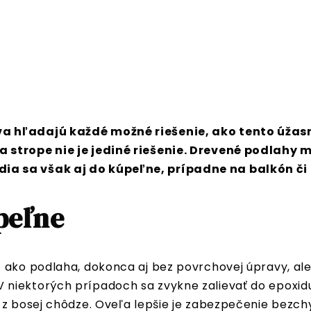
va hľadajú každé možné riešenie, ako tento úžas
a strope nie je jediné riešenie. Drevené podlahy 
ia sa však aj do kúpeľne, prípadne na balkón či
peľne
– ako podlaha, dokonca aj bez povrchovej úpravy, a
 niektorých prípadoch sa zvykne zalievať do epoxidu
 z bosej chôdze. Oveľa lepšie je zabezpečenie bezch