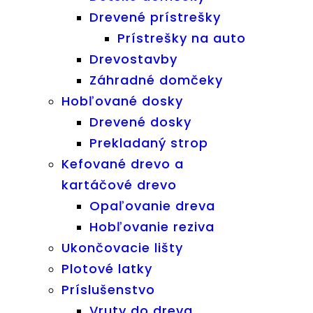
Drevené prístrešky
Prístrešky na auto
Drevostavby
Záhradné domčeky
Hobľované dosky
Drevené dosky
Prekladaný strop
Kefované drevo a
kartáčové drevo
Opaľovanie dreva
Hobľovanie reziva
Ukončovacie lišty
Plotové latky
Príslušenstvo
Vruty do dreva