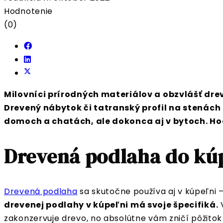
Hodnotenie
(0)
Milovníci prírodných materiálov a obzvlášť dre
Drevený nábytok či tatranský profil na stenách 
domoch a chatách, ale dokonca aj v bytoch. Hod
Drevená podlaha do kú
Drevená podlaha
sa skutočne používa aj v kúpeľni 
drevenej podlahy v kúpeľni má svoje špecifiká.
V
zakonzervuje drevo, no absolútne vám zničí pôžitok