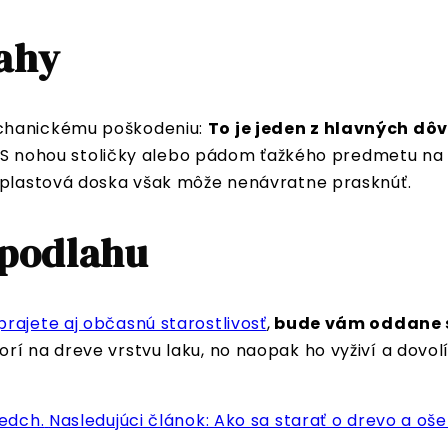
ahy
echanickému poškodeniu:
To je jeden z hlavných dôv
S nohou stoličky alebo pádom ťažkého predmetu na 
voplastová doska však môže nenávratne prasknúť.
 podlahu
prajete aj občasnú starostlivosť
,
bude vám oddane s
rí na dreve vrstvu laku, no naopak ho vyživí a dovo
edch.
Nasledujúci článok: Ako sa starať o drevo a oš