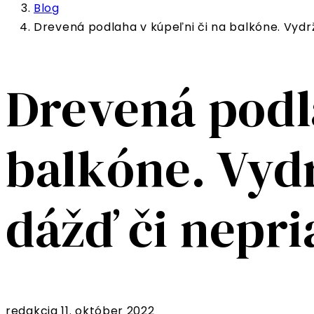
Blog
Drevená podlaha v kúpeľni či na balkóne. Vydr
Drevená podla
balkóne. Vyd
dážď či nepri
redakcia
11. október 2022