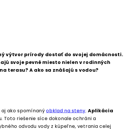
ný výtvor prírody dostať do svojej domácnosti.
majú svoje pevné miesto nielen v rodinných
 na terasu? A ako sa znášajú s vodou?
le aj ako spomínaný
obklad na steny
.
Aplikácia
. Toto riešenie síce dokonale ochráni a
ybného odvodu vody z kúpeľne, vetrania celej