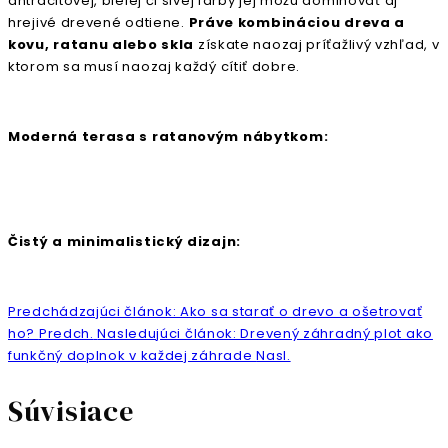
antracitovej, bielej či sivej farby jej môžu dominovať aj
hrejivé drevené odtiene.
Práve kombináciou dreva a
kovu, ratanu alebo skla
získate naozaj príťažlivý vzhľad, v
ktorom sa musí naozaj každý cítiť dobre.
Moderná terasa s ratanovým nábytkom:
Čistý a minimalistický dizajn:
Predchádzajúci článok: Ako sa starať o drevo a ošetrovať
ho?
Predch.
Nasledujúci článok: Drevený záhradný plot ako
funkčný doplnok v každej záhrade
Nasl.
Súvisiace