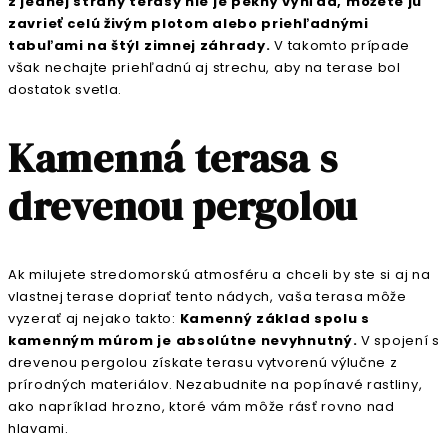
z jednej strany terasy nie je pekný výhľad, môžete ju
zavrieť celú živým plotom alebo priehľadnými
tabuľami na štýl zimnej záhrady.
V takomto prípade
však nechajte priehľadnú aj strechu, aby na terase bol
dostatok svetla.
Kamenná terasa s
drevenou pergolou
Ak milujete stredomorskú atmosféru a chceli by ste si aj na
vlastnej terase dopriať tento nádych, vaša terasa môže
vyzerať aj nejako takto:
Kamenný základ spolu s
kamenným múrom je absolútne nevyhnutný.
V spojení s
drevenou pergolou získate terasu vytvorenú výlučne z
prírodných materiálov. Nezabudnite na popínavé rastliny,
ako napríklad hrozno, ktoré vám môže rásť rovno nad
hlavami.