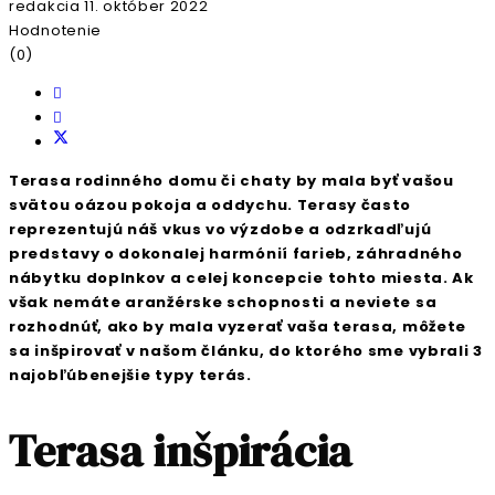
redakcia
11. október 2022
Hodnotenie
(0)
Terasa rodinného domu či chaty by mala byť vašou
svätou oázou pokoja a oddychu. Terasy často
reprezentujú náš vkus vo výzdobe a odzrkadľujú
predstavy o dokonalej harmónií farieb, záhradného
nábytku doplnkov a celej koncepcie tohto miesta. Ak
však nemáte aranžérske schopnosti a neviete sa
rozhodnúť, ako by mala vyzerať vaša terasa, môžete
sa inšpirovať v našom článku, do ktorého sme vybrali 3
najobľúbenejšie typy terás.
Terasa inšpirácia