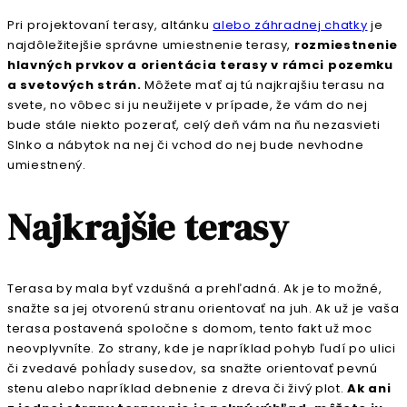
Pri projektovaní terasy, altánku
alebo záhradnej chatky
je
najdôležitejšie správne umiestnenie terasy,
rozmiestnenie
hlavných prvkov a orientácia terasy v rámci pozemku
a svetových strán.
Môžete mať aj tú najkrajšiu terasu na
svete, no vôbec si ju neužijete v prípade, že vám do nej
bude stále niekto pozerať, celý deň vám na ňu nezasvieti
Slnko a nábytok na nej či vchod do nej bude nevhodne
umiestnený.
Najkrajšie terasy
Terasa by mala byť vzdušná a prehľadná. Ak je to možné,
snažte sa jej otvorenú stranu orientovať na juh. Ak už je vaša
terasa postavená spoločne s domom, tento fakt už moc
neovplyvníte. Zo strany, kde je napríklad pohyb ľudí po ulici
či zvedavé pohĺady susedov, sa snažte orientovať pevnú
stenu alebo napríklad debnenie z dreva či živý plot.
Ak ani