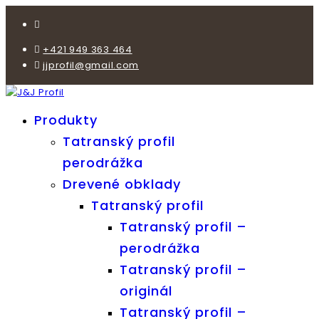
+421 949 363 464
jjprofil@gmail.com
Produkty
Tatranský profil
perodrážka
Drevené obklady
Tatranský profil
Tatranský profil –
perodrážka
Tatranský profil –
originál
Tatranský profil –