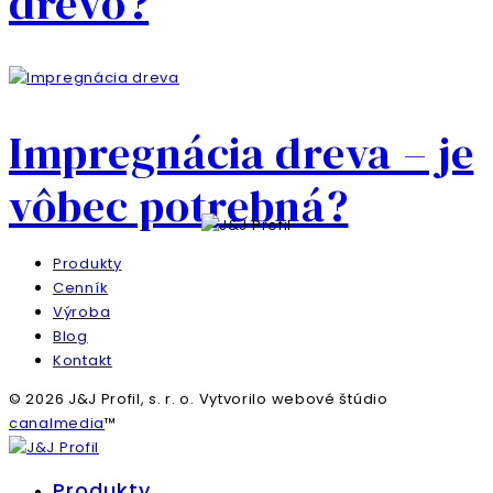
drevo?
Impregnácia dreva – je
vôbec potrebná?
Produkty
Cenník
Výroba
Blog
Kontakt
© 2026 J&J Profil, s. r. o. Vytvorilo webové štúdio
canalmedia
™
Produkty