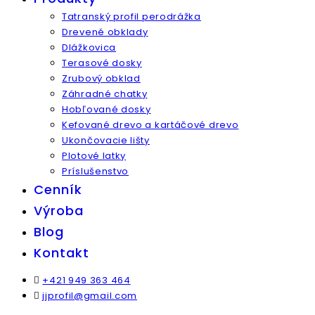
Tatranský profil perodrážka
Drevené obklady
Dlážkovica
Terasové dosky
Zrubový obklad
Záhradné chatky
Hobľované dosky
Kefované drevo a kartáčové drevo
Ukončovacie lišty
Plotové latky
Príslušenstvo
Cenník
Výroba
Blog
Kontakt
+421 949 363 464
jjprofil@gmail.com