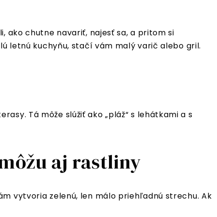
 ako chutne navariť, najesť sa, a pritom si
ú letnú kuchyňu, stačí vám malý varič alebo gril.
asy. Tá môže slúžiť ako „pláž“ s lehátkami a s
ôžu aj rastliny
ám vytvoria zelenú, len málo priehľadnú strechu. Ak