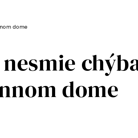
innom dome
 nesmie chýba
innom dome