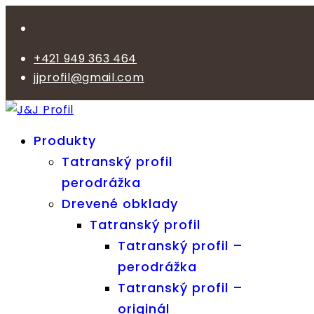
+421 949 363 464
jjprofil@gmail.com
Produkty
Tatranský profil
perodrážka
Drevené obklady
Tatranský profil
Tatranský profil –
perodrážka
Tatranský profil –
originál