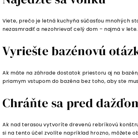
Viete, prečo je letná kuchyňa súčasťou mnohých star
nezasmradiť a nezohrievať celý dom – najmä v lete. 
Vyriešte bazénovú otáz
Ak máte na záhrade dostatok priestoru aj na bazén,
priamym vstupom do bazéna bez toho, aby ste muse
Chráňte sa pred dažďom
Ak nad terasou vytvoríte drevenú rebríkovú konštru
si na tento účel zvolíte napríklad hrozno, môžete 