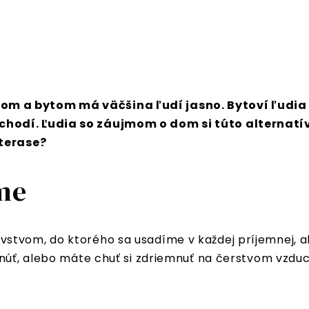
m a bytom má väčšina ľudí jasno. Bytoví ľudia oc
hodí. Ľudia so záujmom o dom si túto alternatívu
 terase?
ame
tvom, do ktorého sa usadíme v každej príjemnej, ale 
núť, alebo máte chuť si zdriemnuť na čerstvom vzduc