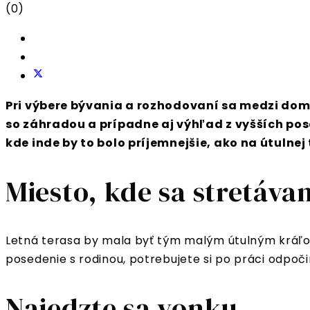
(0)
Pri výbere bývania a rozhodovaní sa medzi domo
so záhradou a prípadne aj výhľad z vyšších posc
kde inde by to bolo príjemnejšie, ako na útulnej
Miesto, kde sa stretáv
Letná terasa by mala byť tým malým útulným kráľovs
posedenie s rodinou, potrebujete si po práci odpoči
Najedzte sa vonku