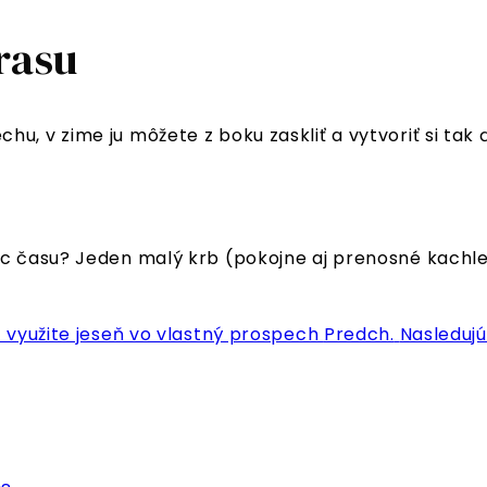
rasu
u, v zime ju môžete z boku zaskliť a vytvoriť si tak
iac času? Jeden malý krb (pokojne aj prenosné kachl
– využite jeseň vo vlastný prospech
Predch.
Nasledujú