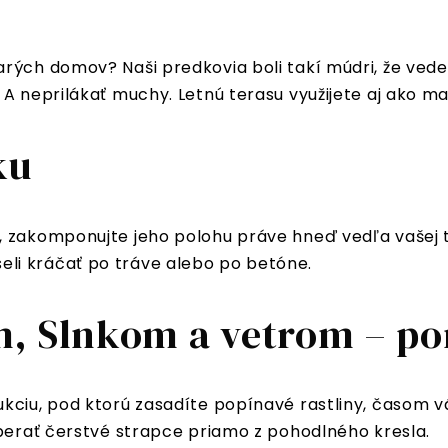
ých domov? Naši predkovia boli takí múdri, že vedeli,
A neprilákať muchy. Letnú terasu využijete aj ako mal
ku
 zakomponujte jeho polohu práve hneď vedľa vašej ter
li kráčať po tráve alebo po betóne.
, Slnkom a vetrom – pom
kciu, pod ktorú zasadíte popínavé rastliny, časom v
oberať čerstvé strapce priamo z pohodlného kresla.